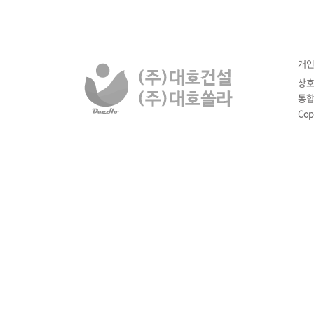
개
상호
통합 
Cop