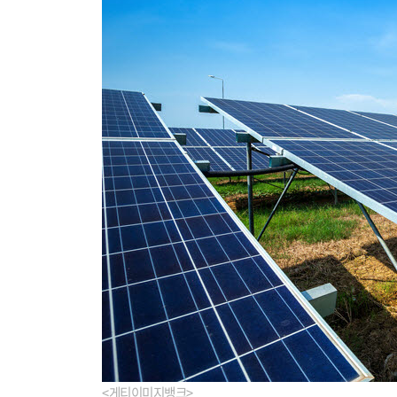
<게티이미지뱅크>