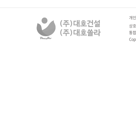
개
상호
통합 
Cop