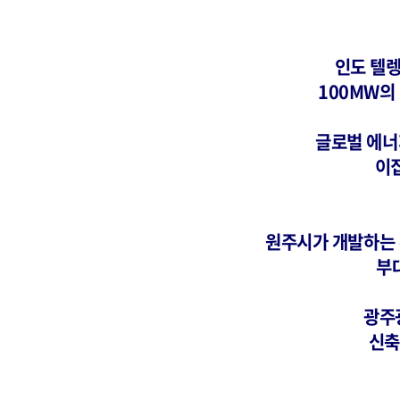
인도 텔렝
100MW의
글로벌 에너
이
원주시가 개발하는 
부
광주
신축